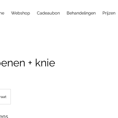
me
Webshop
Cadeaubon
Behandelingen
Prijzen
enen + knie
raat
ens