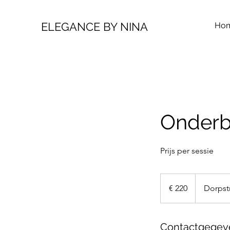
ELEGANCE BY NINA
Ho
Onderb
Prijs per sessie
220
euro
€ 220
Dorpst
Contactgegev