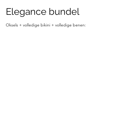
Elegance bundel
Oksels + volledige bikini + volledige benen:
€495 ipv €670
Prijs per sessie
495
euro
€ 495
Dorpstraat
Contactgegevens
Dorpstraat 161a, Bertem, Belgium
+32 49 77 01 537
nina@elegancebynina.be