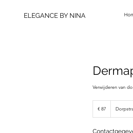
ELEGANCE BY NINA
Ho
Dermap
Verwijderen van d
87
euro
€ 87
Dorpstr
Contactgegev