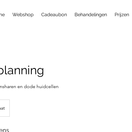
me
Webshop
Cadeaubon
Behandelingen
Prijzen
lanning
onsharen en dode huidcellen
aat
ens