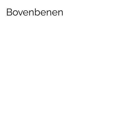
Bovenbenen
Prijs per sessie
150
euro
€ 150
Dorpstraat
Contactgegevens
Dorpstraat 161a, Bertem, Belgium
+32 49 77 01 537
nina@elegancebynina.be
©2023 by Elegance by Nina.