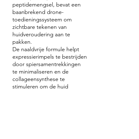
peptidemengsel, bevat een
baanbrekend drone-
toedieningssysteem om
zichtbare tekenen van
huidveroudering aan te
pakken.
De naaldvrije formule helpt
expressierimpels te bestrijden
door spiersamentrekkingen
te minimaliseren en de
collageensynthese te
stimuleren om de huid
zichtbaar voller te maken. De
pure kracht is zeer effectief
en wordt gemaximaliseerd
door een innovatief drone-
gebaseerd
toedieningssysteem dat
ervoor zorgt dat