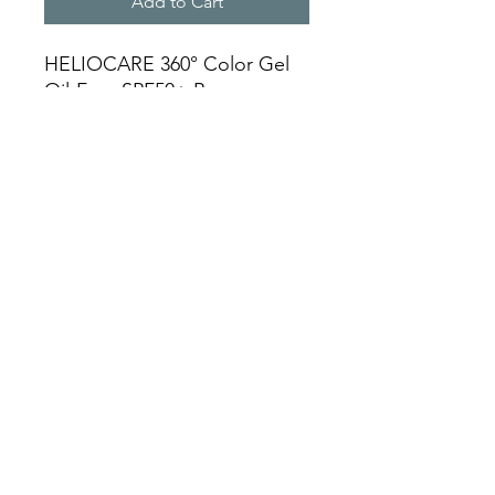
Add to Cart
HELIOCARE 360° Color Gel
Oil-Free SPF50+ Bronze
Zeer hoge bescherming &
make-up in één voor de
gemengde tot vette huid.
De vloeibare, niet-
comedogene en
talgregulerende dry-touch
formule bevat Fernblock+®
(een extract van de varen
Polypodium leucotomos) en
specifieke filters om de huid
tegen 4 soorten straling te
beschermen (UVB, UVA,
blauw licht en infrarood).
Daarnaast bevat ze
herstellende en